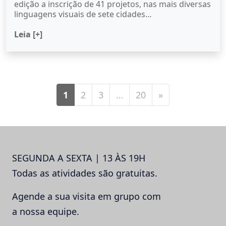
edição a inscrição de 41 projetos, nas mais diversas
linguagens visuais de sete cidades…
Leia [+]
1
2
3
…
20
»
SEGUNDA A SEXTA | 13 ÀS 19H
Todas as atividades são gratuitas.
Agende a sua visita em grupo com
a nossa equipe.