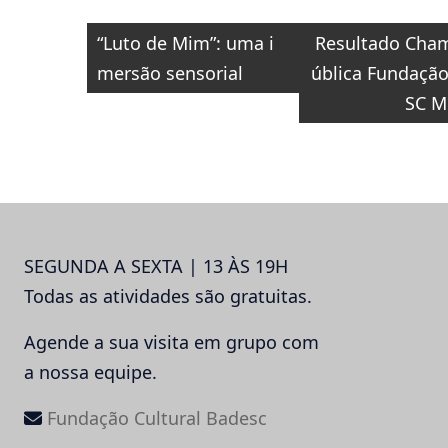
Navegação
“Luto de Mim”: uma i
Resultado Cha
de
mersão sensorial
ública Fundaçã
Post
SC M
SEGUNDA A SEXTA | 13 ÀS 19H
Todas as atividades são gratuitas.
Agende a sua visita em grupo com
a nossa equipe.
Fundação Cultural Badesc