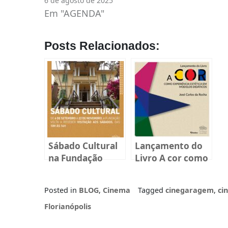
6 de agosto de 2025
Em "AGENDA"
Posts Relacionados:
Sábado Cultural
Lançamento do
na Fundação
Livro A cor como
Cultural Badesc
experiência
estética em
Posted in
BLOG
,
Cinema
Tagged
cinegaragem
,
ci
modelos
didáticos
Florianópolis