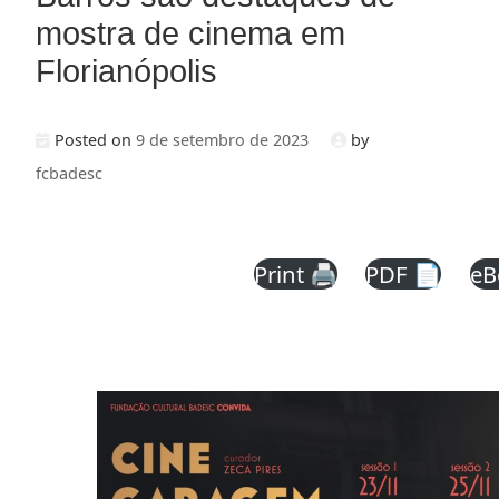
mostra de cinema em
Florianópolis
Posted on
9 de setembro de 2023
by
fcbadesc
Print 🖨
PDF 📄
eB