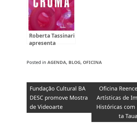
em Florianópolis
Roberta Tassinari
apresenta
instalação
imersiva na
Posted in
AGENDA
,
BLOG
,
OFICINA
Fundação
Cultural Badesc
Navegação
Fundação Cultural BA
Oficina Reenc
de
DESC promove Mostra
Artísticas de I
Post
de Videoarte
Históricas com 
ta Tau