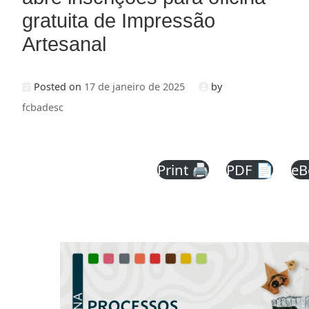
gratuita de Impressão
Artesanal
Posted on
17 de janeiro de 2025
by
fcbadesc
Print 🖨
PDF 📄
eB