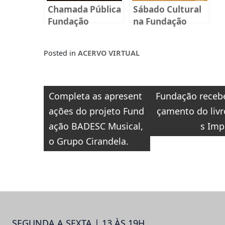
Chamada Pública
Sábado Cultural
Fundação
na Fundação
BADESC Musical
Cultural Badesc
2025
Posted in
ACERVO VIRTUAL
Navegação
Completa as apresent
Fundação recebe
de
ações do projeto Fund
çamento do livr
Post
ação BADESC Musical,
s Imp
o Grupo Cirandela.
SEGUNDA A SEXTA | 13 ÀS 19H