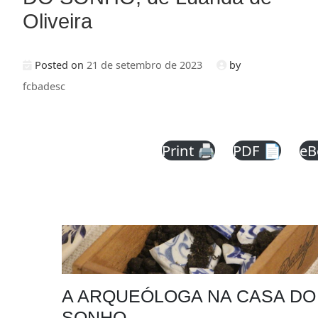
Oliveira
Posted on
21 de setembro de 2023
by
fcbadesc
Print 🖨
PDF 📄
eB
A ARQUEÓLOGA NA CASA DO
SONHO