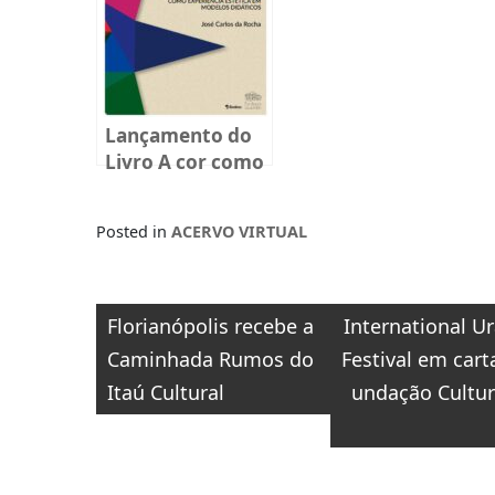
Lançamento do
Livro A cor como
experiência
estética em
Posted in
ACERVO VIRTUAL
modelos
didáticos
Navegação
Florianópolis recebe a
International U
de
Caminhada Rumos do
Festival em cart
Post
Itaú Cultural
undação Cultur