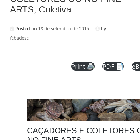
ARTS, Coletiva
Posted on
18 de setembro de 2015
by
fcbadesc
Print 🖨
PDF 📄
eB
CAÇADORES E COLETORES 
NO FINE ARTS