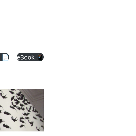
 📄
eBook 📱