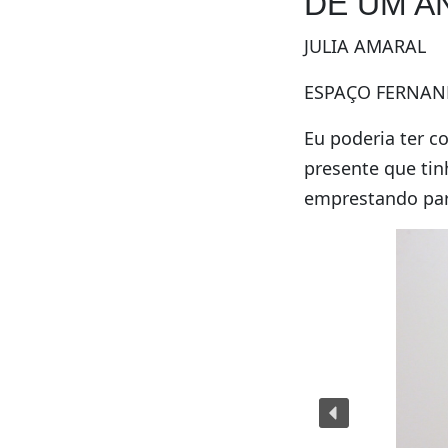
DE UM A
JULIA AMARAL
ESPAÇO FERNAND
Eu poderia ter c
presente que ti
emprestando par