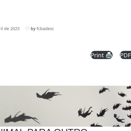
il de 2025
by
fcbadesc
Print 🖨
PDF