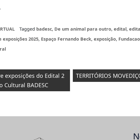
.
IRTUAL
Tagged
badesc
,
De um animal para outro
,
edital
,
edita
e exposições 2025
,
Espaço Fernando Beck
,
exposição
,
Fundacao
ral
o
re exposições do Edital 2
TERRITÓRIOS MOVEDIÇOS,
o Cultural BADESC
N