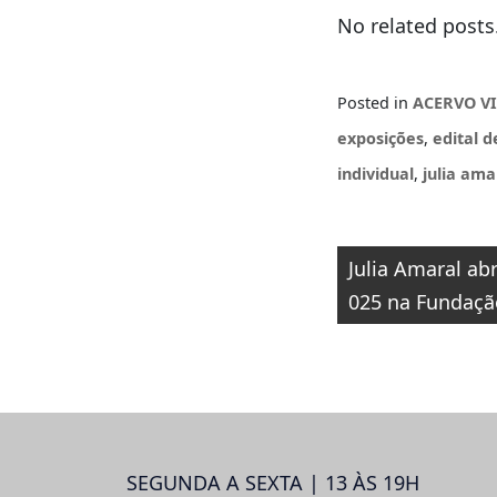
No related posts
Posted in
ACERVO V
exposições
,
edital d
individual
,
julia ama
Navegaçã
Julia Amaral ab
de
025 na Fundaçã
Post
SEGUNDA A SEXTA | 13 ÀS 19H