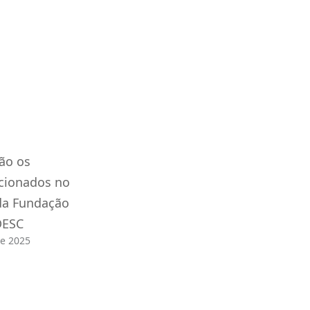
̃o os
ecionados no
da Fundação
DESC
de 2025