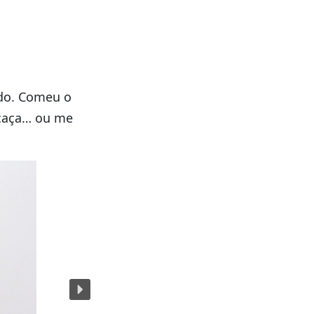
ido. Comeu o
 caça… ou me