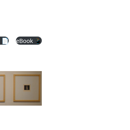
 📄
eBook 📱