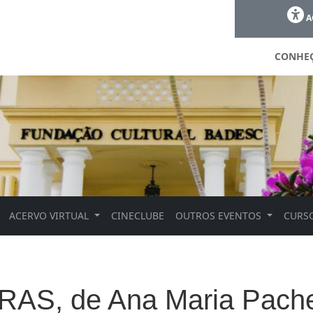
A
CONHE
ACERVO VIRTUAL
CINECLUBE
OUTROS EVENTOS
CURSO
AS, de Ana Maria Pach