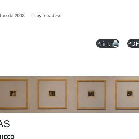
ulho de 2008
by
fcbadesc
Print 🖨
PDF
AS
CHECO