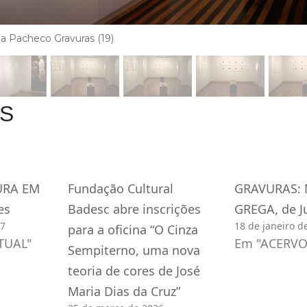
a Pacheco Gravuras (19)
IS
URA EM
Fundação Cultural
GRAVURAS:
es
Badesc abre inscrições
GREGA, de Ju
07
18 de janeiro d
para a oficina “O Cinza
TUAL"
Em "ACERVO
Sempiterno, uma nova
teoria de cores de José
Maria Dias da Cruz”