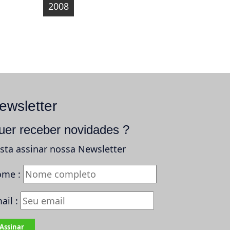
2008
ewsletter
uer receber novidades ?
sta assinar nossa Newsletter
me :
ail :