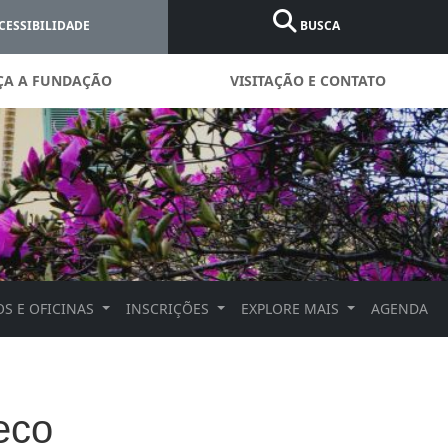
CESSIBILIDADE
BUSCA
ÇA A FUNDAÇÃO
VISITAÇÃO E CONTATO
S E OFICINAS
INSCRIÇÕES
EXPLORE MAIS
AGENDA
eco