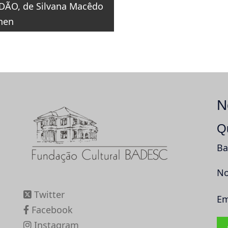
o
DÃO, de Silvana Macêdo
nen
N
Q
Ba
No
Twitter
Em
Facebook
Instagram