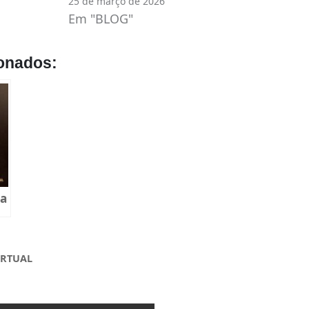
25 de março de 2026
Em "BLOG"
onados:
ca
l
IRTUAL