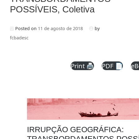
POSSÍVEIS, Coletiva
Posted on
11 de agosto de 2018
by
fcbadesc
Print 🖨
PDF 📄
eB
IRRUPÇÃO GEOGRÁFICA:
TRANSBORDAMENTOS POSSÍ