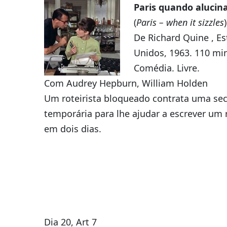
Paris
quando alucin
(
Paris
– when it sizzles
)
De Richard Quine , E
Unidos, 1963. 110 min
Comédia. Livre.
Com Audrey Hepburn, William Holden
Um roteirista bloqueado contrata uma sec
temporária para lhe ajudar a escrever um 
em dois dias.
Dia 20, Art 7