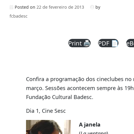
Posted on
22 de fevereiro de 2013
by
fcbadesc
Print 🖨
PDF 📄
eB
Confira a programação dos cineclubes no
março. Sessões acontecem sempre às 19h
Fundação Cultural Badesc.
Dia 1, Cine Sesc
A janela
(
La ventana
)