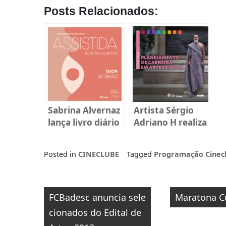
Posts Relacionados:
Sabrina Alvernaz
Artista Sérgio
lança livro diário
Adriano H realiza
sobre
oficina gratuita
reprodução
na Fundação
Posted in
CINECLUBE
Tagged
Programação Cinec
humana em
Cultural Badesc
Florianópolis
Navegação
FCBadesc anuncia sele
Maratona Cu
de
cionados do Edital de
Post