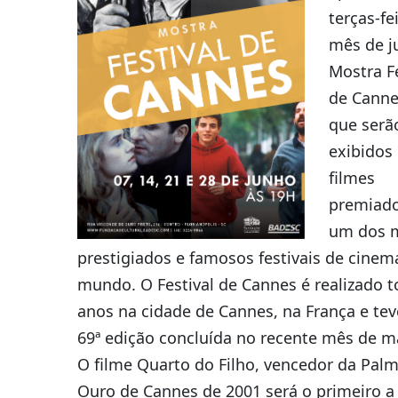
terças-fe
mês de j
Mostra Fe
de Cann
que serã
exibidos
filmes
premiad
um dos 
prestigiados e famosos festivais de cinem
mundo. O Festival de Cannes é realizado t
anos na cidade de Cannes, na França e tev
69ª edição concluída no recente mês de m
O filme Quarto do Filho, vencedor da Pal
Ouro de Cannes de 2001 será o primeiro a