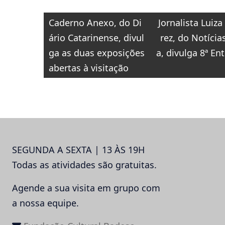
Navegação
Caderno Anexo, do Di
Jornalista Luiza
de
ário Catarinense, divul
rez, do Notícia
Post
ga as duas exposições
a, divulga 8ª E
abertas à visitação
SEGUNDA A SEXTA | 13 ÀS 19H
Todas as atividades são gratuitas.
Agende a sua visita em grupo com
a nossa equipe.