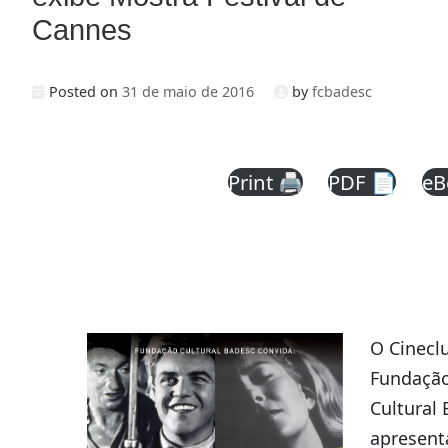
Cannes
Posted on
31 de maio de 2016
by
fcbadesc
Print 🖨
PDF 📄
eB
O Cinecl
Fundaçã
Cultural
apresent