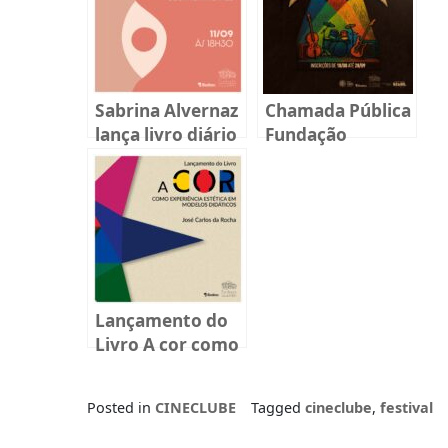
Sabrina Alvernaz
Chamada Pública
lança livro diário
Fundação
sobre
BADESC Musical
reprodução
2025
humana em
Florianópolis
Lançamento do
Livro A cor como
experiência
estética em
Posted in
CINECLUBE
Tagged
cineclube
,
festival
modelos
didáticos