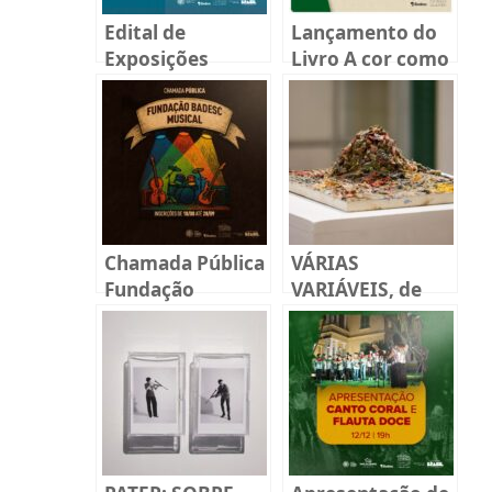
Edital de
Lançamento do
Exposições
Livro A cor como
Fundação
experiência
Cultural Badesc
estética em
2026 – Espaço
modelos
Fernando Beck
didáticos
Chamada Pública
VÁRIAS
Fundação
VARIÁVEIS, de
BADESC Musical
João Matheus
2025