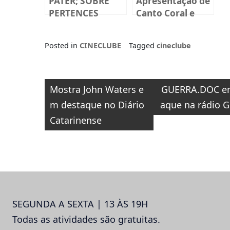
PATER; SOBRE
Apresentação de
PERTENCES
Canto Coral e
VIVOS, Coletiva
Flauta Doce
acontece na
Posted in
CINECLUBE
Tagged
cineclube
sexta-feira, dia
12 de dezembro,
às 19h
Navegação
Mostra John Waters e
GUERRA.DOC e
de
m destaque no Diário
aque na rádio G
Post
Catarinense
SEGUNDA A SEXTA | 13 ÀS 19H
Todas as atividades são gratuitas.