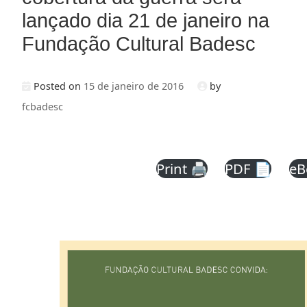
lançado dia 21 de janeiro na
Fundação Cultural Badesc
Posted on
15 de janeiro de 2016
by
fcbadesc
Print 🖨
PDF 📄
eB