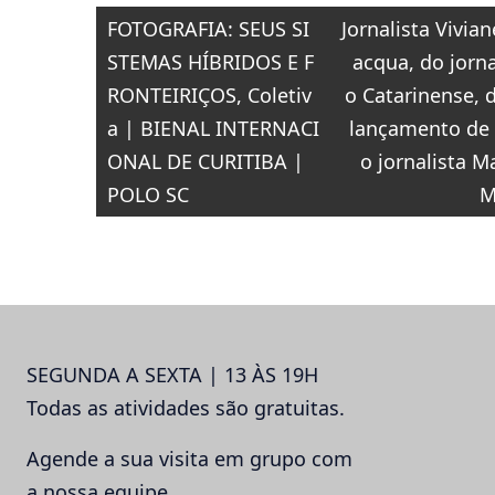
Navegação
quinta-feira, dia
FOTOGRAFIA: SEUS SI
Jornalista Vivian
11 de dezembro.
de
STEMAS HÍBRIDOS E F
acqua, do jorna
Post
RONTEIRIÇOS, Coletiv
o Catarinense, 
a | BIENAL INTERNACI
lançamento de l
ONAL DE CURITIBA |
o jornalista 
POLO SC
M
SEGUNDA A SEXTA | 13 ÀS 19H
Todas as atividades são gratuitas.
Agende a sua visita em grupo com
a nossa equipe.