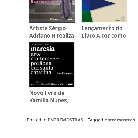
Artista Sérgio
Lançamento do
Adriano H realiza
Livro A cor como
oficina gratuita
experiência
na Fundação
estética em
Cultural Badesc
modelos
didáticos
Novo livro de
Kamilla Nunes,
“Maresia: Arte
Contemporânea
Posted in
ENTREMOSTRAS
Tagged
entremostras
em Santa
Catarina”, será
lançado na