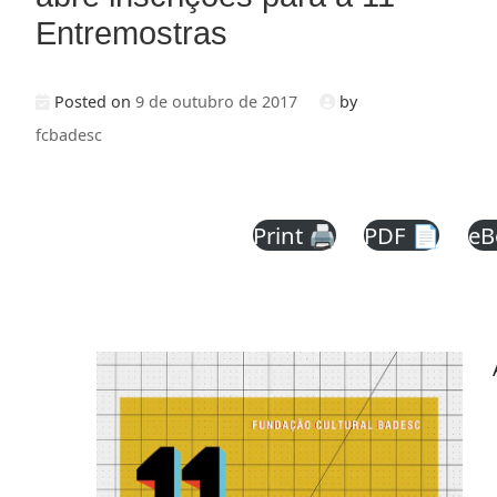
Entremostras
Posted on
9 de outubro de 2017
by
fcbadesc
Print 🖨
PDF 📄
eB