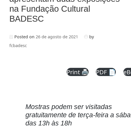
na Fundação Cultural
BADESC
Posted on
26 de agosto de 2021
by
fcbadesc
Print 🖨
PDF 📄
eB
Mostras podem ser visitadas
gratuitamente de terça-feira a sába
das 13h às 18h