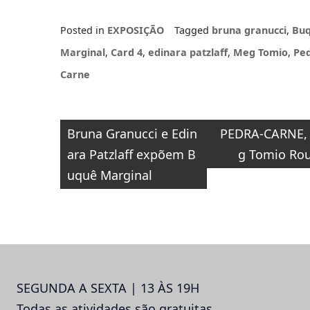
sobre
reprodução
Posted in
EXPOSIÇÃO
Tagged
bruna granucci
,
Bu
humana em
Florianópolis
Marginal
,
Card 4
,
edinara patzlaff
,
Meg Tomio
,
Ped
Carne
Navegação
Bruna Granucci e Edin
PEDRA-CARNE,
de
ara Patzlaff expõem B
g Tomio Ro
Post
uquê Marginal
SEGUNDA A SEXTA | 13 ÀS 19H
Todas as atividades são gratuitas.