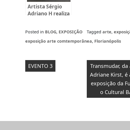
Artista Sérgio
Adriano H realiza
oficina gratuita
na Fundação
Posted in
BLOG
,
EXPOSIÇÃO
Tagged
arte
,
exposiç
Cultural Badesc
exposição arte comtemporânea
,
Florianópolis
Navegação
EVENTO 3
Transmudar, da 
de
Adriane Kirst, é
Post
exposição da F
o Cultural 