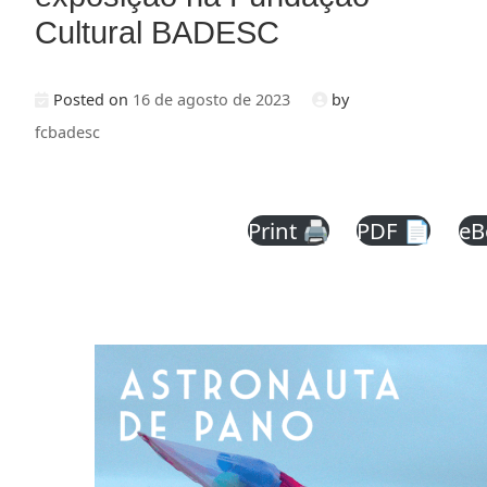
Cultural BADESC
Posted on
16 de agosto de 2023
by
fcbadesc
Print 🖨
PDF 📄
eB