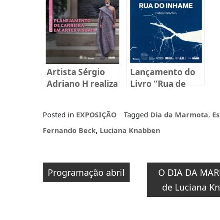
livros 2026
Artista Sérgio
Lançamento do
Adriano H realiza
Livro “Rua de
oficina gratuita
Inhame”
na Fundação
Posted in
EXPOSIÇÃO
Tagged
Dia da Marmota
,
Es
Cultural Badesc
Fernando Beck
,
Luciana Knabben
Navegação
Programação abril
O DIA DA MA
de
de Luciana K
Post