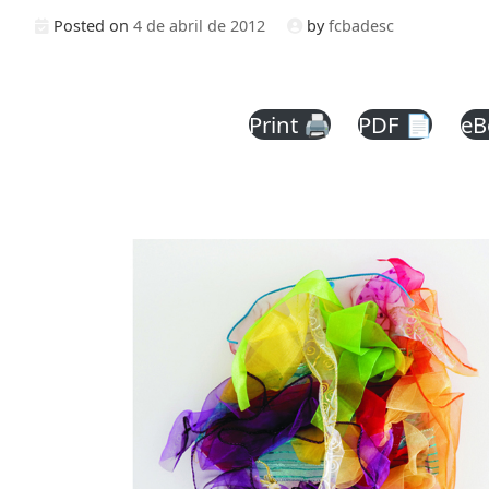
Posted on
4 de abril de 2012
by
fcbadesc
Print 🖨
PDF 📄
eB