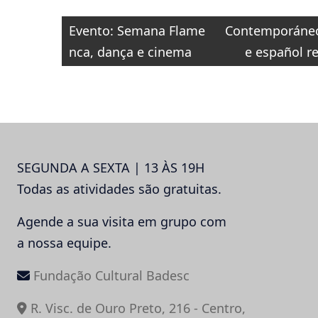
Navegação
Evento: Semana Flame
Contemporáneo
de
nca, dança e cinema
e español r
Post
SEGUNDA A SEXTA | 13 ÀS 19H
Todas as atividades são gratuitas.
Agende a sua visita em grupo com
a nossa equipe.
Fundação Cultural Badesc
R. Visc. de Ouro Preto, 216 - Centro,