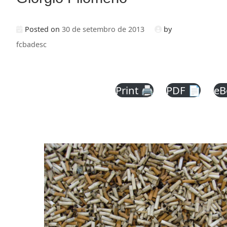
Posted on
30 de setembro de 2013
by
fcbadesc
Print 🖨
PDF 📄
eB