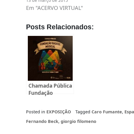
13 de março de 2015
Em "ACERVO VIRTUAL"
Posts Relacionados:
Chamada Pública
Fundação
BADESC Musical
2025
Posted in
EXPOSIÇÃO
Tagged
Caro Fumante
,
Esp
Fernando Beck
,
giorgio filomeno