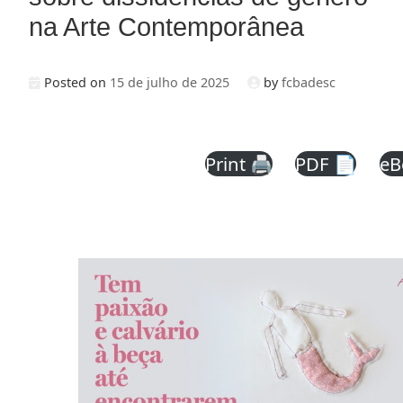
na Arte Contemporânea
Posted on
15 de julho de 2025
by
fcbadesc
Print 🖨
PDF 📄
eB