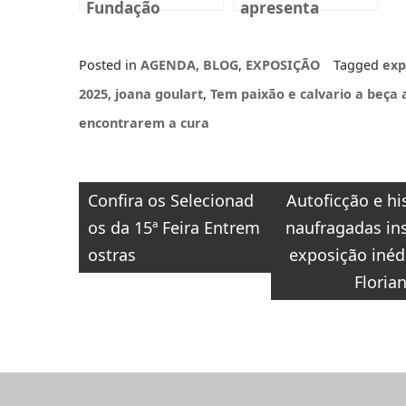
Fundação
apresenta
BADESC Musical
mostra inédita
2025
na Fundação
Posted in
AGENDA
,
BLOG
,
EXPOSIÇÃO
Tagged
exp
Cultural BADESC,
em Florianópolis
2025
,
joana goulart
,
Tem paixão e calvario a beça 
encontrarem a cura
Navegação
Confira os Selecionad
Autoficção e hi
de
os da 15ª Feira Entrem
naufragadas in
Post
ostras
exposição inéd
Floria