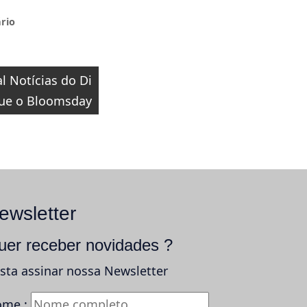
rio
l Notícias do Di
que o Bloomsday
ewsletter
uer receber novidades ?
sta assinar nossa Newsletter
me :