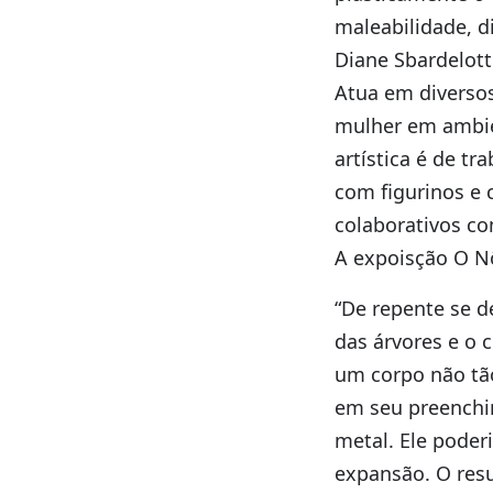
maleabilidade, di
Diane Sbardelott
Atua em diverso
mulher em ambien
artística é de t
com figurinos e 
colaborativos com
A expoisção O Nô
“De repente se 
das árvores e o 
um corpo não tão
em seu preenchim
metal. Ele poder
expansão. O resu