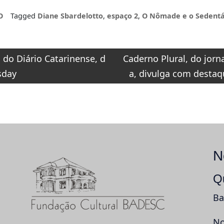
na Fundação
O
Tagged
Diane Sbardelotto
,
espaço 2
,
O Nômade e o Sedentá
Cultural BADESC,
em Florianópolis
o
do Diário Catarinense, d
Caderno Plural, do jorna
sday
a, divulga com desta
N
Q
Ba
No