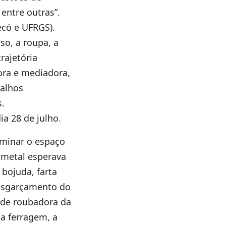
 entre outras”.
ecó e UFRGS).
o, a roupa, a
rajetória
ora e mediadora,
balhos
s.
ia 28 de julho.
rminar o espaço
e metal esperava
 bojuda, farta
 esgarçamento do
dade roubadora da
 a ferragem, a