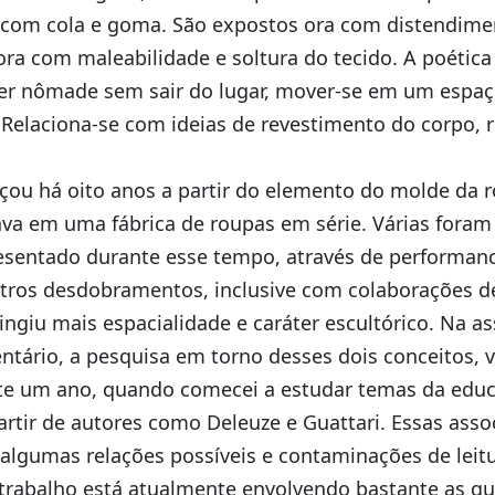
com cola e goma. São expostos ora com distendime
ora com maleabilidade e soltura do tecido. A poética
er nômade sem sair do lugar, mover-se em um espaç
Relaciona-se com ideias de revestimento do corpo, r
çou há oito anos a partir do elemento do molde da 
hava em uma fábrica de roupas em série. Várias fora
esentado durante esse tempo, através de performanc
tros desdobramentos, inclusive com colaborações de
tingiu mais espacialidade e caráter escultórico. Na 
tário, a pesquisa em torno desses dois conceitos, 
 um ano, quando comecei a estudar temas da educaç
partir de autores como Deleuze e Guattari. Essas asso
 algumas relações possíveis e contaminações de leit
trabalho está atualmente envolvendo bastante as q