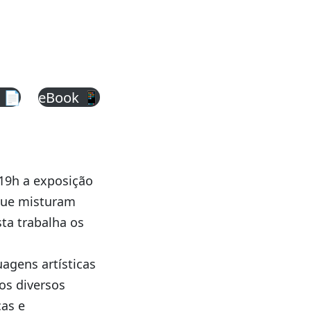
 📄
eBook 📱
 19h a exposição
que misturam
sta trabalha os
agens artísticas
os diversos
cas e