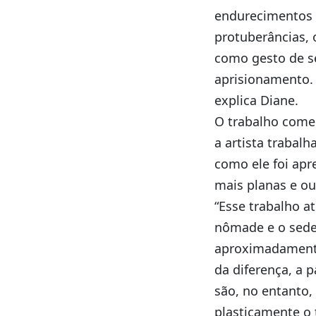
endurecimentos 
protuberâncias, 
como gesto de s
aprisionamento. 
explica Diane.
O trabalho come
a artista trabal
como ele foi apr
mais planas e ou
“Esse trabalho a
nômade e o seden
aproximadamente
da diferença, a 
são, no entanto,
plasticamente o 