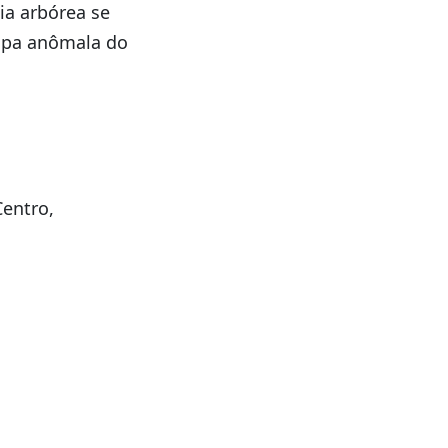
cia arbórea se
oupa anômala do
Centro,