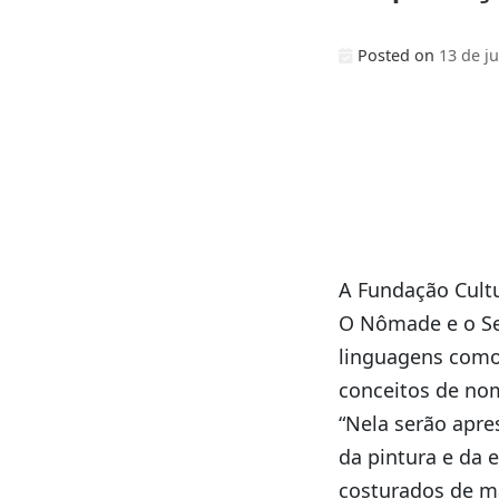
Posted on
13 de j
A Fundação Cultu
O Nômade e o Se
linguagens como 
conceitos de no
“Nela serão apre
da pintura e da 
costurados de ma