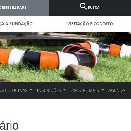
CESSIBILIDADE
BUSCA
ÇA A FUNDAÇÃO
VISITAÇÃO E CONTATO
S E OFICINAS
INSCRIÇÕES
EXPLORE MAIS
AGENDA
ário