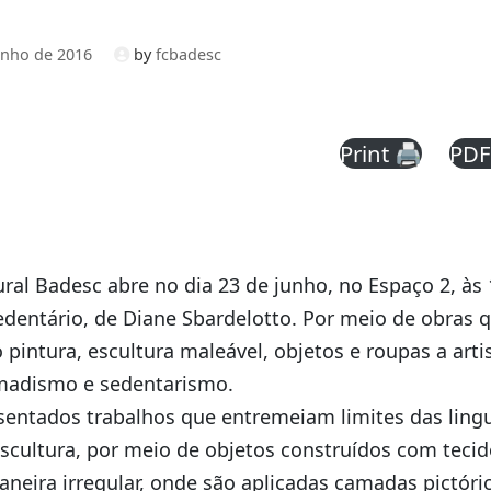
unho de 2016
by
fcbadesc
Print 🖨
PDF
ral Badesc abre no dia 23 de junho, no Espaço 2, às
dentário, de Diane Sbardelotto. Por meio de obras 
pintura, escultura maleável, objetos e roupas a arti
madismo e sedentarismo.
sentados trabalhos que entremeiam limites das lingu
escultura, por meio de objetos construídos com tecid
neira irregular, onde são aplicadas camadas pictóri