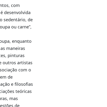
ntos, com
 é desenvolvida
o sedentário, de
oupa ou carne”,
roupa, enquanto
m as maneiras
es, pinturas
 outros artistas
associação com o
vem de
ão e filosofias
ciações teóricas
uras, mas
uestões de