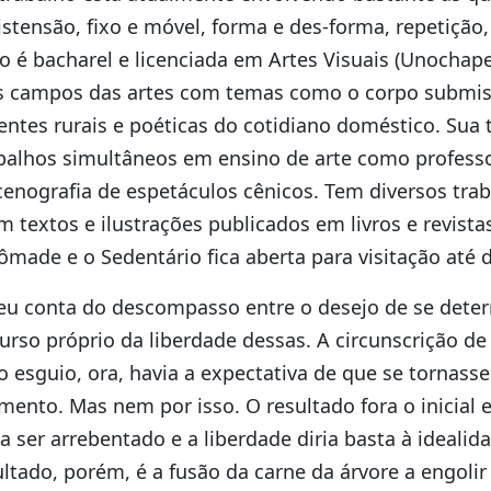
stensão, fixo e móvel, forma e des-forma, repetição,
o é bacharel e licenciada em Artes Visuais (Unochap
s campos das artes com temas como o corpo submiss
tes rurais e poéticas do cotidiano doméstico. Sua t
rabalhos simultâneos em ensino de arte como profess
cenografia de espetáculos cênicos. Tem diversos tra
 textos e ilustrações publicados em livros e revista
made e o Sedentário fica aberta para visitação até d
deu conta do descompasso entre o desejo de se dete
curso próprio da liberdade dessas. A circunscrição d
 esguio, ora, havia a expectativa de que se tornasse
ento. Mas nem por isso. O resultado fora o inicial
ia ser arrebentado e a liberdade diria basta à ideali
ltado, porém, é a fusão da carne da árvore a engolir