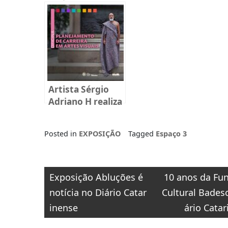
sobre
Inhame”
reprodução
humana em
Florianópolis
Artista Sérgio
Adriano H realiza
oficina gratuita
na Fundação
Posted in
EXPOSIÇÃO
Tagged
Espaço 3
Cultural Badesc
Navegação
Exposição Abluções é
10 anos da Fu
de
notícia no Diário Catar
Cultural Bades
Post
inense
ário Cata