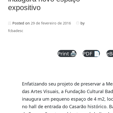
expositivo
Posted on
29 de fevereiro de 2016
by
fcbadesc
Print 🖨
PDF 📄
eB
Enfatizando seu projeto de preservar a M
das Artes Visuais, a Fundação Cultural Ba
inaugura um pequeno espaço de 4 m2, loc
no hall de entrada do Casarão histórico. B