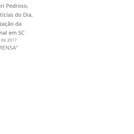
éri Pedroso,
tícías do Dia,
ização da
enal em SC
 de 2017
RENSA"