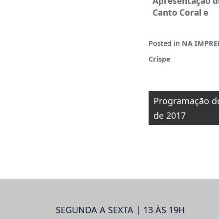
Apresentação d
Canto Coral e
Flauta Doce
acontece na
Posted in
NA IMPRE
sexta-feira, dia
12 de dezembro
Crispe
às 19h
Navegaçã
Programação do
de
de 2017
Post
SEGUNDA A SEXTA | 13 ÀS 19H