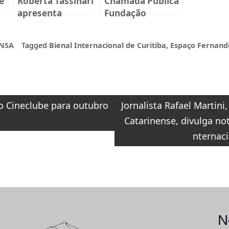
e
Roberta Tassinari
Chamada Pública
apresenta
Fundação
instalação
BADESC Musical
imersiva na
2025
NSA
Tagged
Bienal Internacional de Curitiba
,
Espaço Fernand
Fundação
,
Cultural Badesc
o
 Cineclube para outubro
Jornalista Rafael Martini,
Catarinense, divulga not
nternaci
N