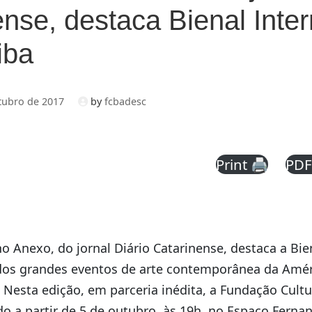
nse, destaca Bienal Inter
iba
tubro de 2017
by
fcbadesc
Print 🖨
PDF
o Anexo, do jornal Diário Catarinense, destaca a Bie
dos grandes eventos de arte contemporânea da Amér
. Nesta edição, em parceria inédita, a Fundação Cult
do a partir de 5 de outubro, às 19h, no Espaço Ferna