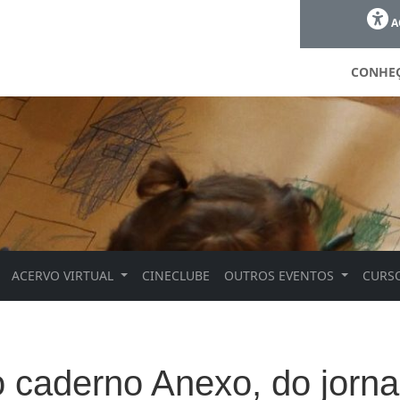
A
CONHE
ACERVO VIRTUAL
CINECLUBE
OUTROS EVENTOS
CURSO
 caderno Anexo, do jornal