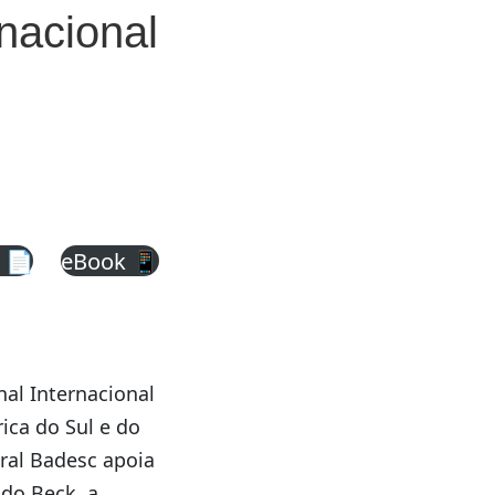
nacional
 📄
eBook 📱
nal Internacional
ica do Sul e do
ural Badesc apoia
ndo Beck, a