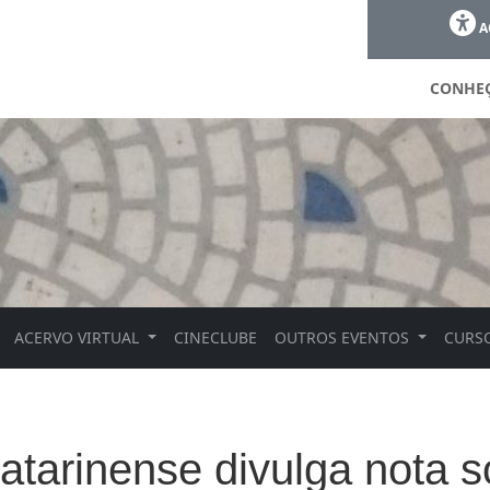
A
CONHE
ACERVO VIRTUAL
CINECLUBE
OUTROS EVENTOS
CURSO
atarinense divulga nota 