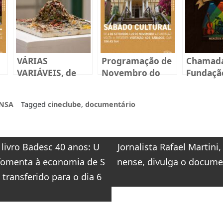
VÁRIAS
Programação de
Chamada
VARIÁVEIS, de
Novembro do
Fundaçã
João Matheus
Sábado Cultural
BADESC 
2025
NSA
Tagged
cineclube
,
documentário
o
livro Badesc 40 anos: U
Jornalista Rafael Martini,
 fomenta à economia de S
nense, divulga o docume
 transferido para o dia 6