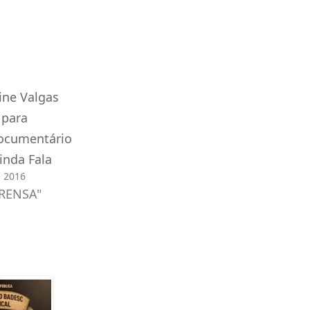
aine Valgas
 para
documentário
inda Fala
e 2016
RENSA"