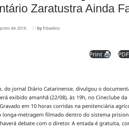
tário Zaratustra Ainda F
gosto de 2016
by
fcbadesc
Print 🖨
PDF
 do jornal Diário Catarinense, divulgou o documentá
será exibido amanhã (22/08), às 19h, no Cineclube d
 Gravado em 10 horas corridas na penitenciária agríc
o longa-metragem filmado dentro do sistema prisiona
 haverá debate com o diretor. A entada é gratuita, co