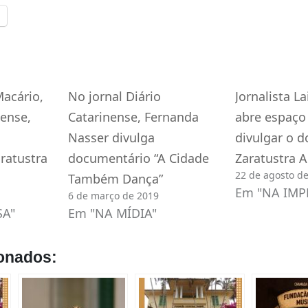
Macário,
No jornal Diário
Jornalista L
nense,
Catarinense, Fernanda
abre espaço
Nasser divulga
divulgar o 
ratustra
documentário “A Cidade
Zaratustra A
22 de agosto d
Também Dança”
Em "NA IMP
6 de março de 2019
SA"
Em "NA MÍDIA"
onados: