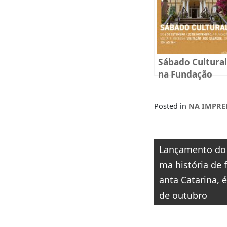
Sábado Cultural
na Fundação
Cultural Badesc
Posted in
NA IMPRE
Navegaçã
Lançamento do 
de
ma história de
anta Catarina, é
Post
de outubro