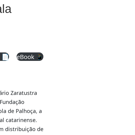
ala
 📄
eBook 📱
rio Zaratustra
a Fundação
ola de Palhoça, a
l catarinense.
m distribuição de