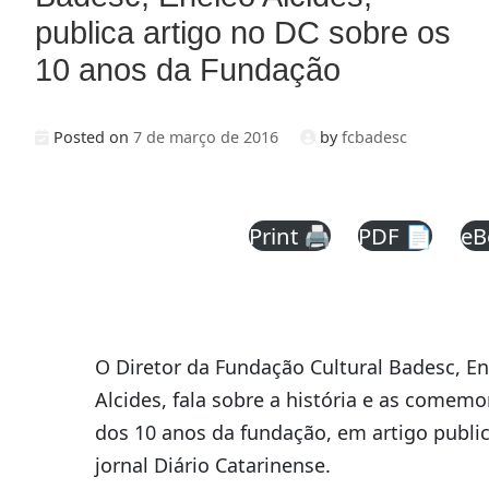
publica artigo no DC sobre os
10 anos da Fundação
Posted on
7 de março de 2016
by
fcbadesc
Print 🖨
PDF 📄
eB
O Diretor da Fundação Cultural Badesc, E
Alcides, fala sobre a história e as comem
dos 10 anos da fundação, em artigo publi
jornal Diário Catarinense.