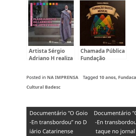
sobre
“Maresia: Arte
reprodução
Contemporânea
humana em
em Santa
Florianópolis
Catarina”, será
lançado na
quinta-feira, dia
11 de dezembro.
Artista Sérgio
Chamada Pública
Adriano H realiza
Fundação
oficina gratuita
BADESC Musical
na Fundação
2025
Posted in
NA IMPRENSA
Tagged
10 anos
,
Fundac
Cultural Badesc
Cultural Badesc
Navegação
Documentário “O Goio
Documentário “
de
-En transbordou” no D
-En transbordou
Post
iário Catarinense
taque no jornal