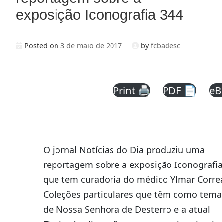
exposição Iconografia 344
Posted on
3 de maio de 2017
by
fcbadesc
Print 🖨
PDF 📄
eB
O jornal Notícias do Dia produziu uma
reportagem sobre a exposição Iconografia
que tem curadoria do médico Ylmar Corre
Coleções particulares que têm como tema 
de Nossa Senhora de Desterro e a atual