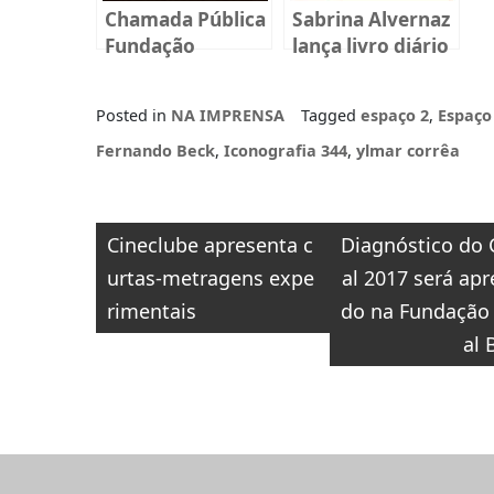
Chamada Pública
Sabrina Alvernaz
Fundação
lança livro diário
BADESC Musical
sobre
2025
reprodução
Posted in
NA IMPRENSA
Tagged
espaço 2
,
Espaço
humana em
Florianópolis
Fernando Beck
,
Iconografia 344
,
ylmar corrêa
Navegação
Cineclube apresenta c
Diagnóstico do 
de
urtas-metragens expe
al 2017 será ap
Post
rimentais
do na Fundação 
al 