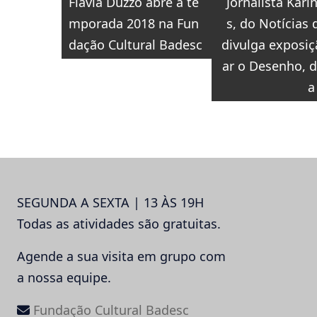
Flávia Duzzo abre a te
Jornalista Kari
11 de dezembro.
de
mporada 2018 na Fun
s, do Notícias 
Post
dação Cultural Badesc
divulga exposiç
ar o Desenho, d
a
SEGUNDA A SEXTA | 13 ÀS 19H
Todas as atividades são gratuitas.
Agende a sua visita em grupo com
a nossa equipe.
Fundação Cultural Badesc