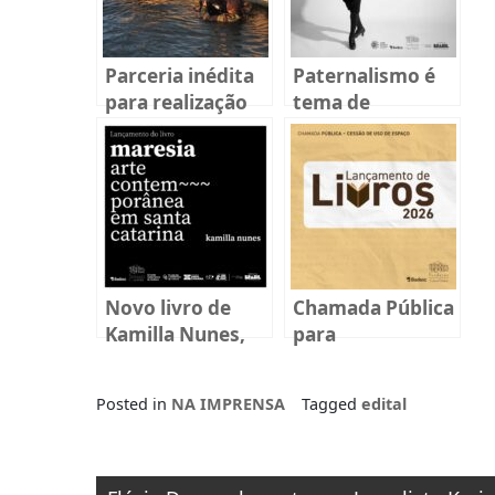
Parceria inédita
Paternalismo é
para realização
tema de
da novela
exposição
“Terraforte”
coletiva inédita
em Florianópolis
Novo livro de
Chamada Pública
Kamilla Nunes,
para
“Maresia: Arte
lançamentos de
Contemporânea
livros 2026
Posted in
NA IMPRENSA
Tagged
edital
em Santa
Catarina”, será
lançado na
Navegação
quinta-feira, dia