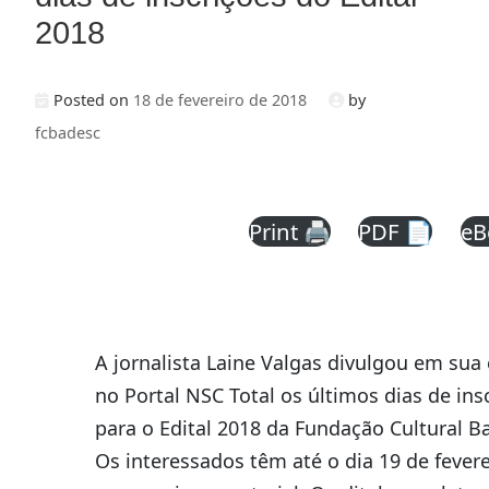
2018
Posted on
18 de fevereiro de 2018
by
fcbadesc
Print 🖨
PDF 📄
eB
A jornalista Laine Valgas divulgou em sua
no Portal NSC Total os últimos dias de ins
para o Edital 2018 da Fundação Cultural B
Os interessados têm até o dia 19 de fevere