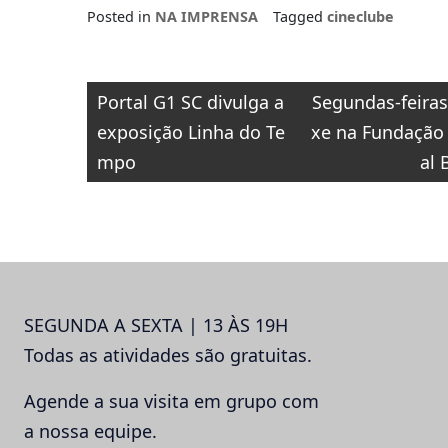
Posted in
NA IMPRENSA
Tagged
cineclube
Navegação
Portal G1 SC divulga a
Segundas-feiras
de
exposição Linha do Te
xe na Fundação 
Post
mpo
al 
SEGUNDA A SEXTA | 13 ÀS 19H
Todas as atividades são gratuitas.
Agende a sua visita em grupo com
a nossa equipe.