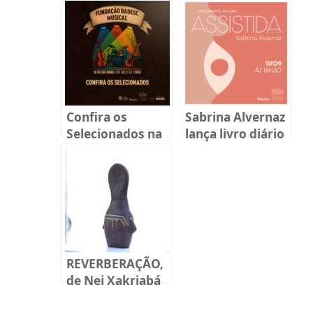
Confira os
Sabrina Alvernaz
Selecionados na
lança livro diário
Chamada Pública
sobre
Fundação Badesc
reprodução
Musical 2025
humana em
Florianópolis
REVERBERAÇÃO,
de Nei Xakriabá