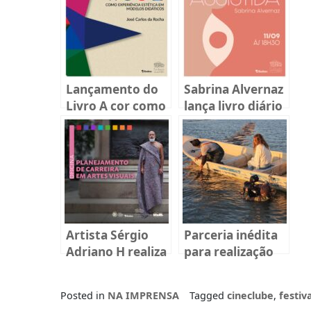
Lançamento do
Sabrina Alvernaz
Livro A cor como
lança livro diário
experiência
sobre
estética em
reprodução
modelos
humana em
didáticos
Florianópolis
Artista Sérgio
Parceria inédita
Adriano H realiza
para realização
oficina gratuita
da novela
na Fundação
“Terraforte”
Posted in
NA IMPRENSA
Tagged
cineclube
,
festiv
Cultural Badesc