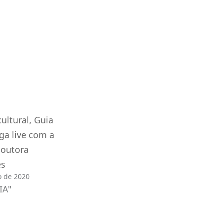
ultural, Guia
lga live com a
doutora
es
 de 2020
IA"