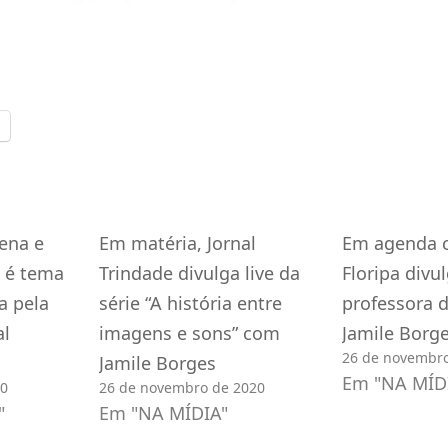
ena e
Em matéria, Jornal
Em agenda c
a é tema
Trindade divulga live da
Floripa divu
a pela
série “A história entre
professora 
al
imagens e sons” com
Jamile Borg
26 de novembro
Jamile Borges
Em "NA MÍD
20
26 de novembro de 2020
"
Em "NA MÍDIA"