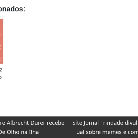
onados:
z
o
o
re Albrecht Dürer recebe
Site Jornal Trindade divu
De Olho na Ilha
ual sobre memes e com