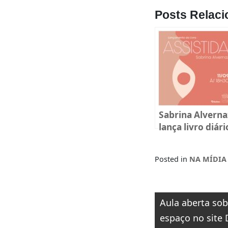
Posts Relaci
Sabrina Alverna
lança livro diári
sobre
reprodução
Posted in
NA MÍDIA
humana em
Florianópolis
Navegaçã
Aula aberta sob
de
espaço no site 