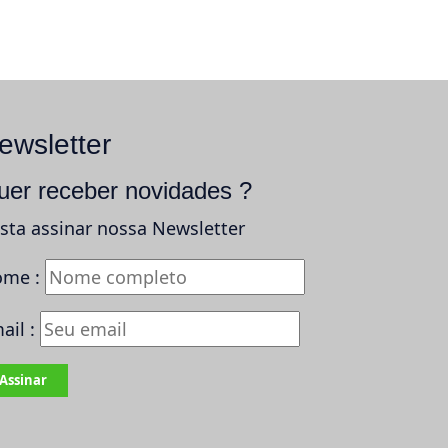
ewsletter
uer receber novidades ?
sta assinar nossa Newsletter
me :
ail :