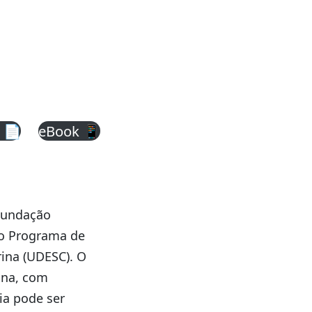
 📄
eBook 📱
Fundação
 o Programa de
ina (UDESC). O
ana, com
ia pode ser