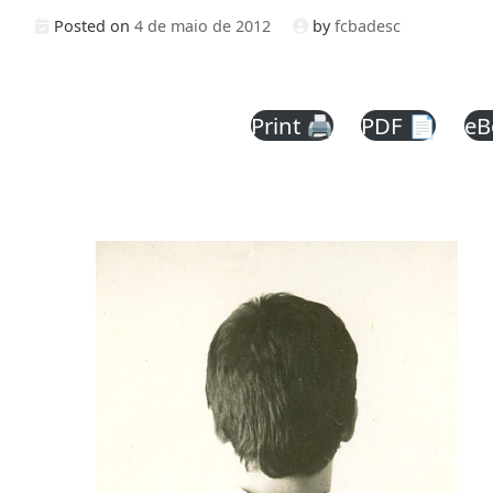
Posted on
4 de maio de 2012
by
fcbadesc
Print 🖨
PDF 📄
eB