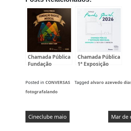
Chamada Pública
Chamada Pública
Fundação
1ª Exposição
BADESC Musical
Individual Espaço
2025
Paulo Gaiad 2026
Posted in
CONVERSAS
Tagged
alvaro azevedo dia
fotografalando
Navegação
Cineclube maio
Mar de 
de