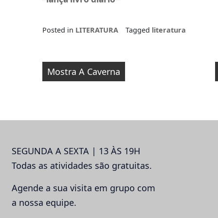
sobre
reprodução
Posted in
LITERATURA
Tagged
literatura
humana em
Florianópolis
Navegação
Mostra A Caverna
de
Post
SEGUNDA A SEXTA | 13 ÀS 19H
Todas as atividades são gratuitas.
Agende a sua visita em grupo com
a nossa equipe.