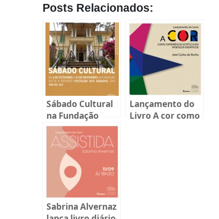
Posts Relacionados:
Sábado Cultural
Lançamento do
na Fundação
Livro A cor como
Cultural Badesc
experiência
estética em
modelos
didáticos
Sabrina Alvernaz
lança livro diário