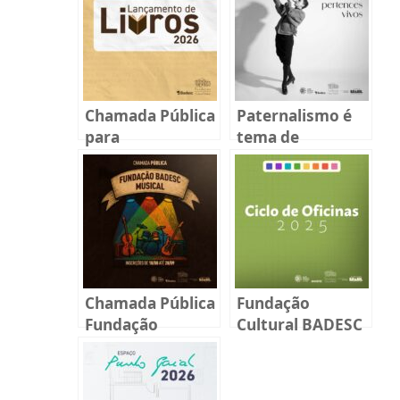
Chamada Pública
Paternalismo é
para
tema de
lançamentos de
exposição
livros 2026
coletiva inédita
em Florianópolis
Chamada Pública
Fundação
Fundação
Cultural BADESC
BADESC Musical
promove oito
2025
oficinas
gratuitas