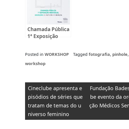
Chamada Pública
1ª Exposição
Individual Espaço
Paulo Gaiad 2026
Posted in
WORKSHOP
Tagged
fotografia
,
pinhole
,
workshop
Navegação
Cineclube apresenta e
Fundação Bades
de
pisódios de séries que
be evento da or
Post
tratam de temas do u
ção Médicos Se
niverso feminino