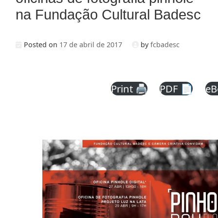
na Fundação Cultural Badesc
Posted on
17 de abril de 2017
by
fcbadesc
Print 🖨
PDF 📄
eB