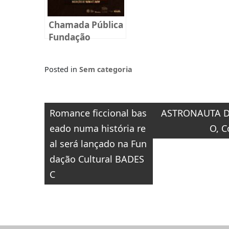
Chamada Pública
Fundação
BADESC Musical
2025
Posted in
Sem categoria
Navegação
Romance ficcional bas
ASTRONAUTA D
de
eado numa história re
O, C
Post
al será lançado na Fun
dação Cultural BADES
C