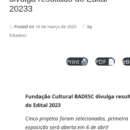
20233
Posted on
16 de março de 2023
by
fcbadesc
Print 🖨
PDF 📄
eB
Fundação Cultural BADESC divulga resul
do Edital 2023
Cinco projetos foram selecionados, primeira
exposição será aberta em 6 de abril