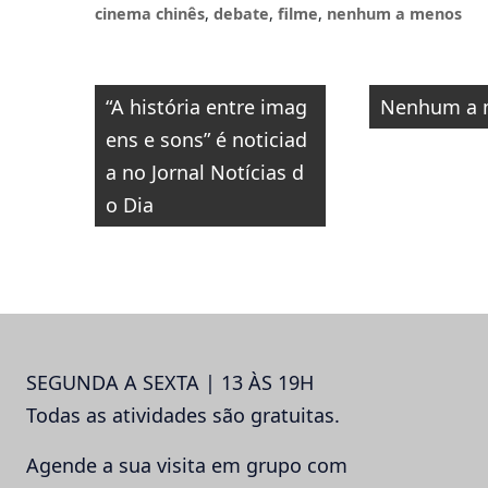
Florianópolis
cinema chinês
,
debate
,
filme
,
nenhum a menos
Navegação
“A história entre imag
Nenhum a 
de
ens e sons” é noticiad
Post
a no Jornal Notícias d
o Dia
SEGUNDA A SEXTA | 13 ÀS 19H
Todas as atividades são gratuitas.
Agende a sua visita em grupo com