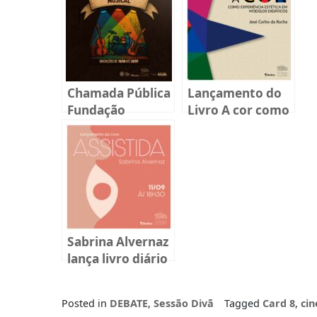
Chamada Pública
Lançamento do
Fundação
Livro A cor como
BADESC Musical
experiência
2025
estética em
modelos
didáticos
Sabrina Alvernaz
lança livro diário
sobre
reprodução
Posted in
DEBATE
,
Sessão Divã
Tagged
Card 8
,
cin
humana em