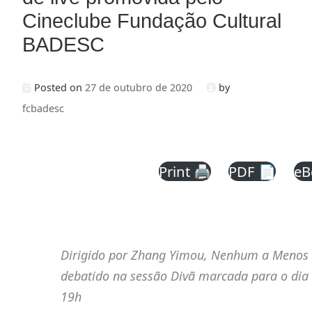
Cineclube Fundação Cultural
BADESC
Posted on
27 de outubro de 2020
by
fcbadesc
Print 🖨
PDF 📄
eB
Dirigido por Zhang Yimou, Nenhum a Menos 
debatido na sessão Divã marcada para o dia 
19h