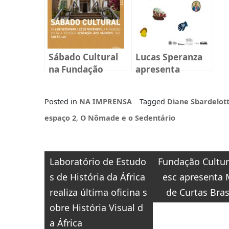
Sábado Cultural
Lucas Speranza
na Fundação
apresenta
Cultural Badesc
mostra inédita
na Fundação
Posted in
NA IMPRENSA
Tagged
Diane Sbardelot
Cultural BADESC,
em Florianópolis
espaço 2
,
O Nômade e o Sedentário
Navegação
Laboratório de Estudo
Fundação Cultur
de
s de História da África
esc apresenta 
Post
realiza última oficina s
de Curtas Bras
obre História Visual d
a África