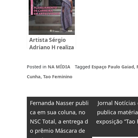
humana em
Florianópolis
Artista Sérgio
Adriano H realiza
oficina gratuita
na Fundação
Posted in
NA MÍDIA
Tagged
Espaço Paulo Gaiad
,
Cultural Badesc
Cunha
,
Tao Feminino
Navegação
Fernanda Nasser publi
Jornal Notícias
de
ca em sua coluna, no
publica matéria
Post
NSC Total, a entrega d
exposição “Tao 
o prêmio Máscara de