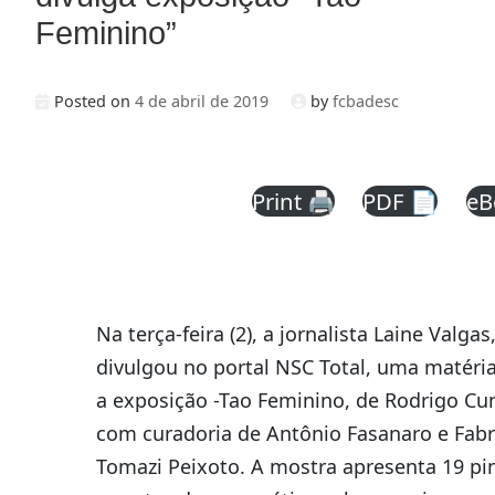
Feminino”
Posted on
4 de abril de 2019
by
fcbadesc
Print 🖨
PDF 📄
eB
Na terça-feira (2), a jornalista Laine Valgas
divulgou no portal NSC Total, uma matéri
a exposição -Tao Feminino, de Rodrigo Cu
com curadoria de Antônio Fasanaro e Fabr
Tomazi Peixoto. A mostra apresenta 19 pin