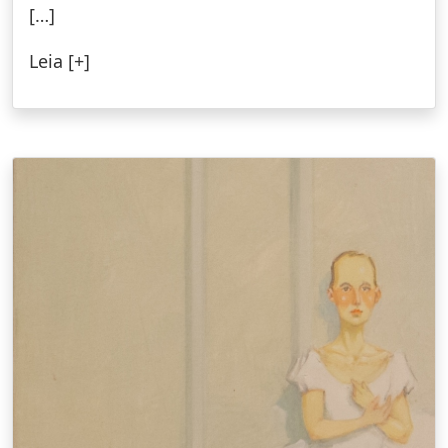
[…]
Leia [+]