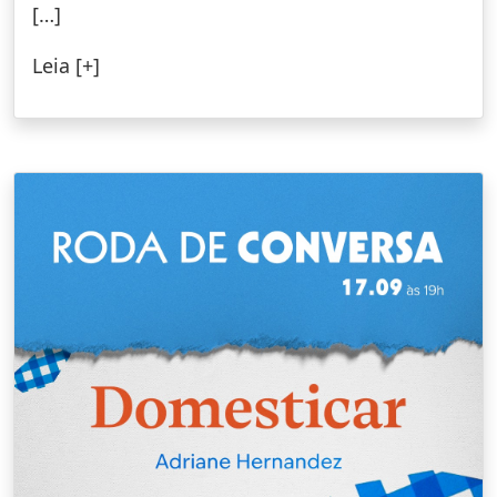
[…]
Leia [+]