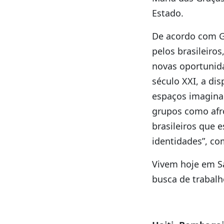
Estado.
De acordo com G
pelos brasileiro
novas oportunida
século XXI, a di
espaços imagina
grupos como afro
brasileiros que 
identidades”, co
Vivem hoje em S
busca de trabalh