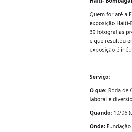
Haiti- Bombagai
Quem for até a F
exposição Haiti
39 fotografias p
e que resultou e
exposição é inédi
Serviço:
O que:
Roda de C
laboral e diversi
Quando:
10/06 (q
Onde:
Fundação C