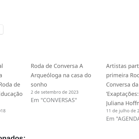
al
Roda de Conversa A
Artistas par
a
Arqueóloga na casa do
primeira Ro
Roda de
sonho
Conversa da
2 de setembro de 2023
Educação
‘Exaptações:
Em "CONVERSAS"
Juliana Hoff
018
11 de julho de 
Em "AGEND
onados: