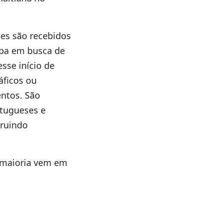
es são recebidos
opa em busca de
sse início de
áficos ou
ntos. São
rtugueses e
truindo
 maioria vem em