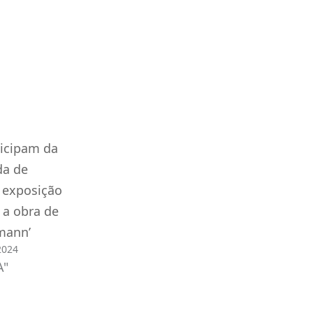
ticipam da
da de
 exposição
 a obra de
mann’
2024
A"