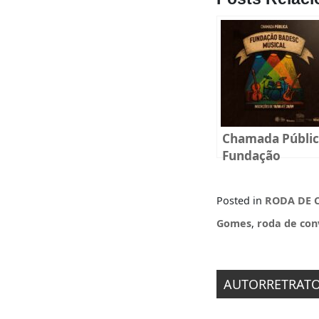
Chamada Públi
Fundação
BADESC Musica
2025
Posted in
RODA DE 
Gomes
,
roda de con
Navegaçã
AUTORRETRATO, 
de