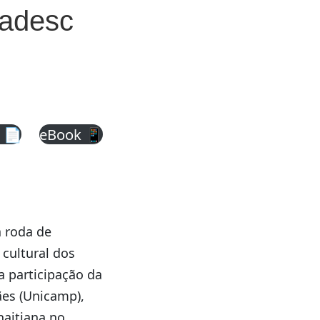
Badesc
 📄
eBook 📱
a roda de
 cultural dos
a participação da
ães (Unicamp),
haitiana no