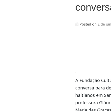
convers
Posted on
2 de ju
A Fundação Cultu
conversa para de
haitianos em San
professora Gláuci
Maria das Graças