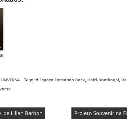
ca
l
CONVERSA
Tagged
Espaço Fernando Beck
,
Haiti-Bombagai
,
Ra
versa
o
de Lilian Barbon
Projeto Souvenir na 