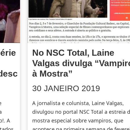
érie
No NSC Total, Laine
Valgas divulga “Vampir
desc
à Mostra”
30 JANEIRO 2019
e
A jornalista e colunista, Laine Valgas,
a
divulgou no portal NSC Total a estreia 
o!. A
mostra especial sobre vampiros, que
ptados
acontece na primeira semana de feverei