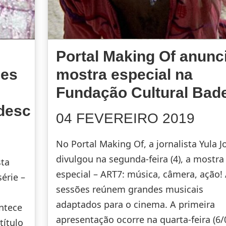
Portal Making Of anunc
des
mostra especial na
Fundação Cultural Bad
desc
04 FEVEREIRO 2019
No Portal Making Of, a jornalista Yula J
divulgou na segunda-feira (4), a mostra
sta
especial – ART7: música, câmera, ação!
érie –
sessões reúnem grandes musicais
adaptados para o cinema. A primeira
ntece
apresentação ocorre na quarta-feira (6/
título