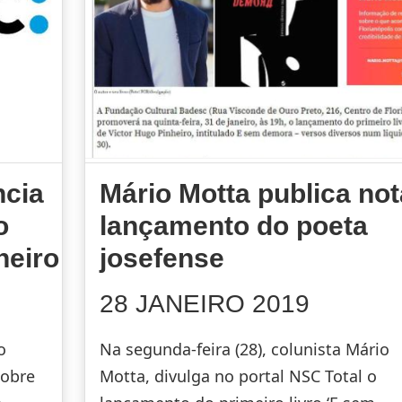
ncia
Mário Motta publica not
o
lançamento do poeta
heiro
josefense
28 JANEIRO 2019
o
Na segunda-feira (28), colunista Mário
sobre
Motta, divulga no portal NSC Total o