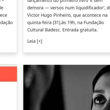
 –
lançamento do primeiro livro ‘E sem
de
demora — versos num liquidificador’, d
tece
Victor Hugo Pinheiro, que acontece na
undação
quinta-feira (31),às 19h, na Fundação
Cultural Badesc. Entrada gratuita.
Leia [+]