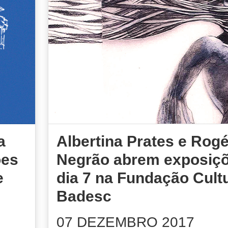
a
Albertina Prates e Rogé
ões
Negrão abrem exposiç
e
dia 7 na Fundação Cultu
Badesc
07 DEZEMBRO 2017