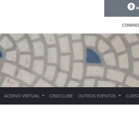
A
CONHE
ACERVO VIRTUAL
CINECLUBE
OUTROS EVENTOS
CURSO