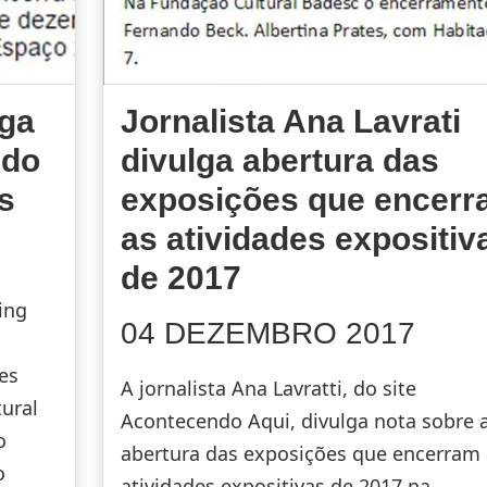
lga
Jornalista Ana Lavrati
 do
divulga abertura das
s
exposições que encer
as atividades expositiv
de 2017
ing
04 DEZEMBRO 2017
es
A jornalista Ana Lavratti, do site
ural
Acontecendo Aqui, divulga nota sobre 
o
abertura das exposições que encerram 
o
atividades expositivas de 2017 na