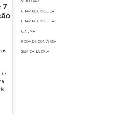
VÍDEO ARTE
e 7
CHAMADA PÚBLICA
ção
CHAMADA PUBLICA
CINEMA
RODA DE CONVERSA
tos
SEM CATEGORIA
a
 de
na
ia
s