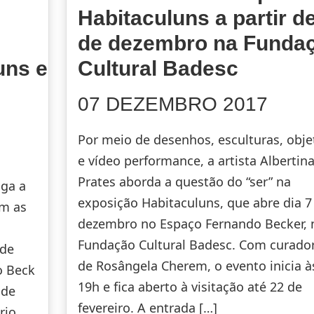
Habitaculuns a partir d
de dezembro na Funda
uns e
Cultural Badesc
07 DEZEMBRO 2017
Por meio de desenhos, esculturas, obje
e vídeo performance, a artista Albertin
Prates aborda a questão do “ser” na
lga a
exposição Habitaculuns, que abre dia 7
am as
dezembro no Espaço Fernando Becker, 
Fundação Cultural Badesc. Com curador
 de
de Rosângela Cherem, o evento inicia à
o Beck
19h e fica aberto à visitação até 22 de
 de
fevereiro. A entrada […]
rio