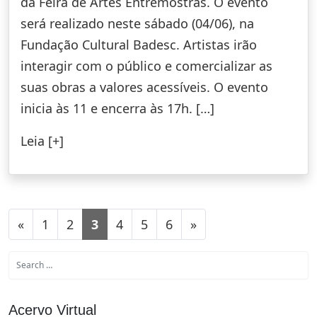
da Feira de Artes Entremostras. O evento
será realizado neste sábado (04/06), na
Fundação Cultural Badesc. Artistas irão
interagir com o público e comercializar as
suas obras a valores acessíveis. O evento
inicia às 11 e encerra às 17h. […]
Leia [+]
«
1
2
3
4
5
6
»
Acervo Virtual