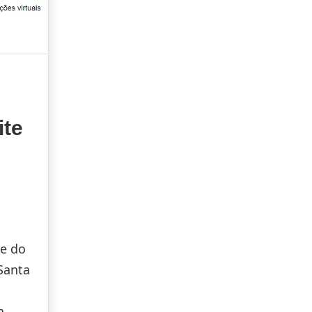
ite
te do
Santa
a