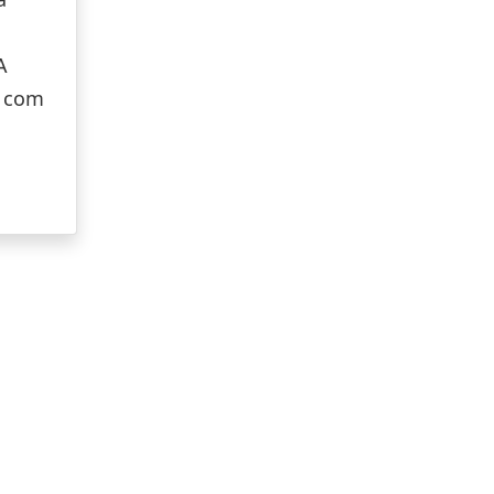
A
á com