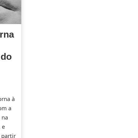
orna
 do
orna à
om a
, na
 e
partir