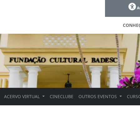
A
CONHE
ACERVO VIRTUAL
CINECLUBE
OUTROS EVENTOS
CURSO