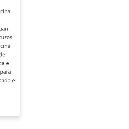
icina
auan
ruzos
icina
 de
ca e
 para
ssado e