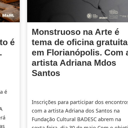
Monstruoso na Arte é
to é
tema de oficina gratuita
.
em Florianópolis. Com 
artista Adriana Mdos
Santos
a é
Inscrições para participar dos encontro
 A
com a artista Adriana dos Santos na
erá
Fundação Cultural BADESC abrem na
das
sexta-feira, dia 30 de maio Com o objet