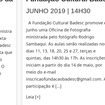
JUNHO 2019 | 14H30
A Fundação Cultural Badesc promove
junho uma Oficina de Fotografia
nistra
ministrada pelo fotógrafo Rodrigo
xta-
Sambaqui. As aulas serão realizadas no
Badesc
dias 11, 13, 18, 20, 25 e 27, terças e
ita que
quintas, das 14h30 às 17h. As inscriçõe
po
iniciam a partir do dia 14 de maio, por
. O
meio do e-mail
e
inscricaofundacaobadesc@gmail.com. 
participação é […]
Leia [+]