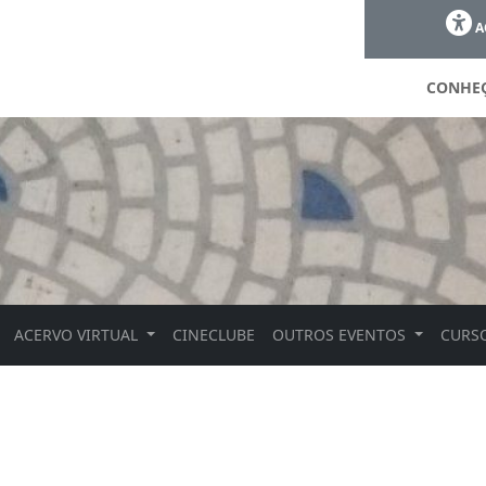
A
CONHE
ACERVO VIRTUAL
CINECLUBE
OUTROS EVENTOS
CURSO